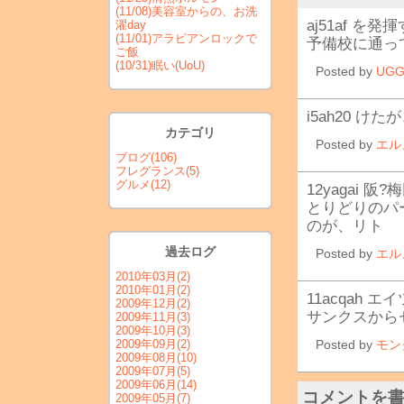
(11/08)
美容室からの、お洗
aj51af 
濯day
(11/01)
アラビアンロックで
予備校に通っ
ご飯
(10/31)
眠い(UoU)
Posted by
UG
i5ah20 け
カテゴリ
Posted by
エル
ブログ
(106)
フレグランス
(5)
グルメ
(12)
12yagai
とりどりのパ
のが、リト
過去ログ
Posted by
エル
2010年03月
(2)
2010年01月
(2)
11acqah
2009年12月
(2)
サンクスから
2009年11月
(3)
2009年10月
(3)
2009年09月
(2)
Posted by
モン
2009年08月
(10)
2009年07月
(5)
2009年06月
(14)
コメントを
2009年05月
(7)