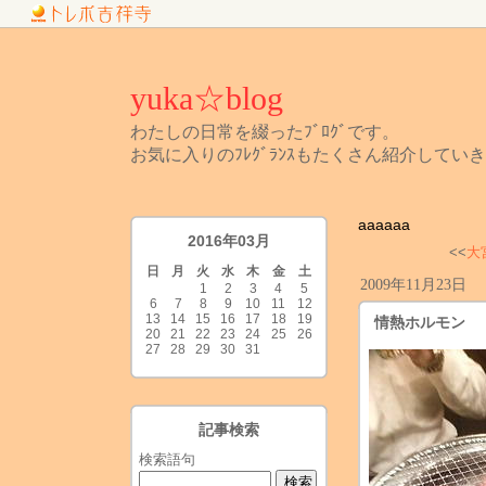
yuka☆blog
わたしの日常を綴ったﾌﾞﾛｸﾞです。
お気に入りのﾌﾚｸﾞﾗﾝｽもたくさん紹介していきま
aaaaaa
2016年03月
<<
大
日
月
火
水
木
金
土
2009年11月23日
1
2
3
4
5
6
7
8
9
10
11
12
13
14
15
16
17
18
19
情熱ホルモン
20
21
22
23
24
25
26
27
28
29
30
31
記事検索
検索語句