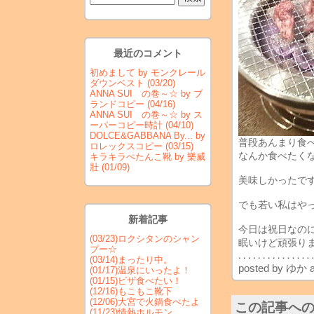
最近のコメント
初めまして
by モンクレール
ダウンベスト
(03/20)
ANNA SUI の巻～☆
by ブ
ランドコピー
(04/16)
ANNA SUI の巻～☆
by ス
ーパーコピー時計
(04/10)
DOLCE&GABBANA By...
by
普段あんまり食
ロレックスコピー
(03/15)
なんか食べたく
キラキラぺたんこ靴
by 樂威
壯
(01/09)
美味しかったです
でも若い私はやっ
新着記事
今日は祝日なのに
(03/23)
ロクシタンのシャン
眠いけど頑張り
プー☆
(03/14)
まったり中。
posted by
ゆか
a
(01/17)
温泉にいったよ！
(01/15)
ピザ食べたい！
(12/16)
もこもこ靴下
(12/06)
大宮で火鍋食べたよ
この記事へ
(11/23)
情熱ホルモン